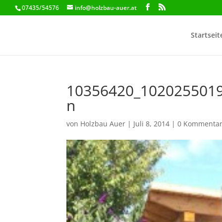
07435/54576
info@holzbau-auer.at
Startseit
10356420_102025501
n
von
Holzbau Auer
|
Juli 8, 2014
|
0 Kommenta