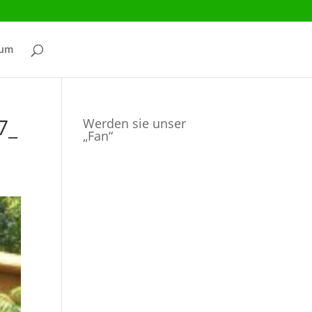
sum
7_
Werden sie unser
„Fan“