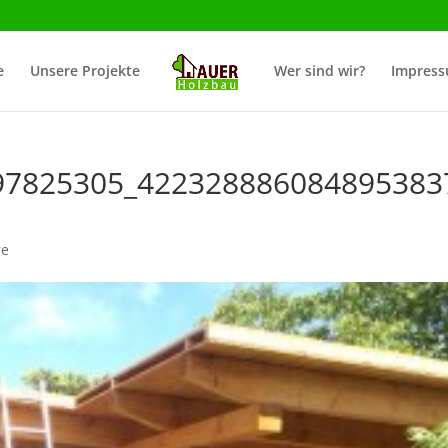
e
Unsere Projekte
Wer sind wir?
Impres
97825305_422328886084895383
re